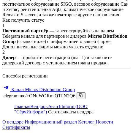
постпечатное оборудование SIGO, весовое оборудование Cas
и Zemic, рентгенпленка Aqfa, климатическое оборудование
Remak и Sisteven, а также некоторые другие направления.
Как получить статус
1
Постоянный партнёр
— зарегистрируйтесь на нашем
Telegram канале для партнеров и дилеров
Micros Distribution
Group
(ссылка ниже) с информацией о вашей фирме.
Дополнительные фирмы можно указать отдельно.
2
Дилер
— пройдите регистрацию (шаг 1) и заключите
дилерский договор с установлением плана продаж.
Способы регистрации
Канал Micros Distribution Group
telegram.me/+ONuWORmtQTljN2Q6
Главная
Вендоры
SearchInform (ООО
"СёрчИнформ")
Сертификаты вендора
О вендоре
Информационный раздел
Каталог
Новости
Сертификаты