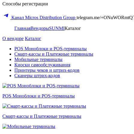
Способы регистрации
Канал Micros Distribution Group
telegram.me/+ONuWORmtQ
Главная
Вендоры
SUNMI
Каталог
О вендоре
Каталог
POS Моноблоки и POS-терминалы
Смарт-кассы и Платежные терминалы
Мобильные терминалы
Киоски самообслуживания
Принтеры чеков и штрих-кодов
Cканеры штрих-кодов
POS Моноблоки и POS-терминалы
Смарт-кассы и Платежные терминалы