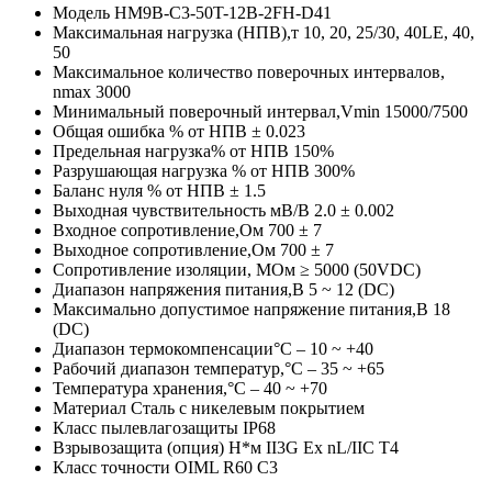
Модель
HM9B-C3-50T-12B-2FH-D41
Максимальная нагрузка (НПВ),т
10, 20, 25/30, 40LE, 40,
50
Максимальное количество поверочных интервалов,
nmax
3000
Минимальный поверочный интервал,Vmin
15000/7500
Общая ошибка % от НПВ
± 0.023
Предельная нагрузка% от НПВ
150%
Разрушающая нагрузка % от НПВ
300%
Баланс нуля % от НПВ
± 1.5
Выходная чувствительность мВ/В
2.0 ± 0.002
Входное сопротивление,Ом
700 ± 7
Выходное сопротивление,Ом
700 ± 7
Сопротивление изоляции, МОм
≥ 5000 (50VDC)
Диапазон напряжения питания,В
5 ~ 12 (DC)
Максимально допустимое напряжение питания,В
18
(DC)
Диапазон термокомпенсации°С
– 10 ~ +40
Рабочий диапазон температур,°С
– 35 ~ +65
Температура хранения,°С
– 40 ~ +70
Материал
Сталь с никелевым покрытием
Класс пылевлагозащиты
IP68
Взрывозащита (опция) Н*м
II3G Ex nL/IIC T4
Класс точности
OIML R60 C3