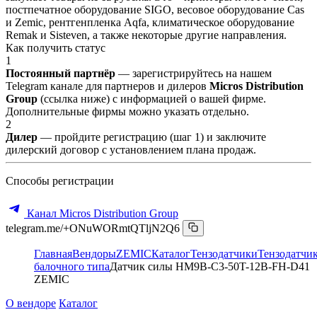
постпечатное оборудование SIGO, весовое оборудование Cas
и Zemic, рентгенпленка Aqfa, климатическое оборудование
Remak и Sisteven, а также некоторые другие направления.
Как получить статус
1
Постоянный партнёр
— зарегистрируйтесь на нашем
Telegram канале для партнеров и дилеров
Micros Distribution
Group
(ссылка ниже) с информацией о вашей фирме.
Дополнительные фирмы можно указать отдельно.
2
Дилер
— пройдите регистрацию (шаг 1) и заключите
дилерский договор с установлением плана продаж.
Способы регистрации
Канал Micros Distribution Group
telegram.me/+ONuWORmtQTljN2Q6
Главная
Вендоры
ZEMIC
Каталог
Тензодатчики
Тензодатчи
балочного типа
Датчик силы HM9B-C3-50T-12B-FH-D41
ZEMIC
О вендоре
Каталог