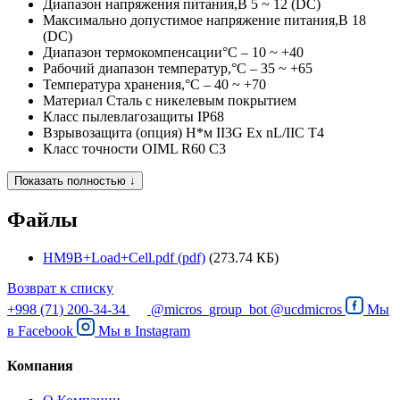
Диапазон напряжения питания,В
5 ~ 12 (DC)
Максимально допустимое напряжение питания,В
18
(DC)
Диапазон термокомпенсации°С
– 10 ~ +40
Рабочий диапазон температур,°С
– 35 ~ +65
Температура хранения,°С
– 40 ~ +70
Материал
Сталь с никелевым покрытием
Класс пылевлагозащиты
IP68
Взрывозащита (опция) Н*м
II3G Ex nL/IIC T4
Класс точности
OIML R60 C3
Показать полностью ↓
Файлы
HM9B+Load+Cell.pdf (pdf)
(273.74 КБ)
Возврат к списку
+998 (71) 200-34-34
@micros_group_bot
@ucdmicros
Мы
в
Facebook
Мы в
Instagram
Компания