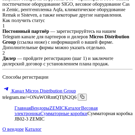
постпечатное оборудование SIGO, весовое оборудование Cas
и Zemic, рентгенпленка Aqfa, климатическое оборудование
Remak и Sisteven, а также некоторые другие направления.
Как получить статус
1
Постоянный партнёр
— зарегистрируйтесь на нашем
Telegram канале для партнеров и дилеров
Micros Distribution
Group
(ссылка ниже) с информацией о вашей фирме.
Дополнительные фирмы можно указать отдельно.
2
Дилер
— пройдите регистрацию (шаг 1) и заключите
дилерский договор с установлением плана продаж.
Способы регистрации
Канал Micros Distribution Group
telegram.me/+ONuWORmtQTljN2Q6
Главная
Вендоры
ZEMIC
Каталог
Весовая
электроника
Сумматорные коробки
Сумматорная коробка
JB02-3 ZEMIC
О вендоре
Каталог