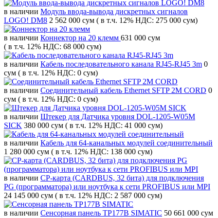
в наличии
Модуль ввода-вывода дискретных сигналов
LOGO! DM8
2 562 000 сум
( в т.ч. 12% НДС: 275 000 сум)
в наличии
Коннектор на 20 клемм
631 000 сум
( в т.ч. 12% НДС: 68 000 сум)
в наличии
Кабель последовательного канала RJ45-RJ45 3m
0
сум
( в т.ч. 12% НДС: 0 сум)
в наличии
Соединительный кабель Ethernet SFTP 2M CORD
0
сум
( в т.ч. 12% НДС: 0 сум)
в наличии
Штекер для Датчика уровня DOL-1205-W05M
SICK
380 000 сум
( в т.ч. 12% НДС: 41 000 сум)
в наличии
Кабель для 64-канальных модулей соединительный
1 280 000 сум
( в т.ч. 12% НДС: 138 000 сум)
в наличии
CP-карта (CARDBUS, 32 бита) для подключения
PG (программатора) или ноутбука к сети PROFIBUS или MPI
24 145 000 сум
( в т.ч. 12% НДС: 2 587 000 сум)
в наличии
Сенсорная панель TP177B SIMATIC
50 661 000 сум