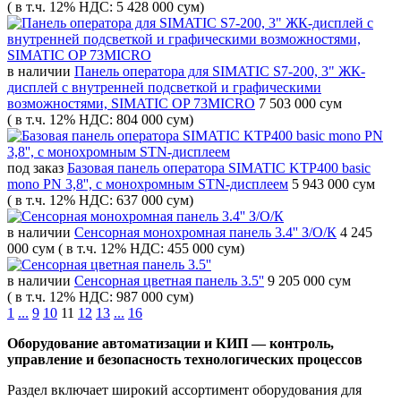
( в т.ч. 12% НДС: 5 428 000 сум)
в наличии
Панель оператора для SIMATIC S7-200, 3" ЖК-
дисплей с внутренней подсветкой и графическими
возможностями, SIMATIC OP 73MICRO
7 503 000 сум
( в т.ч. 12% НДС: 804 000 сум)
под заказ
Базовая панель оператора SIMATIC KTP400 basic
mono PN 3,8'', с монохромным STN-дисплеем
5 943 000 сум
( в т.ч. 12% НДС: 637 000 сум)
в наличии
Сенсорная монохромная панель 3.4'' З/О/К
4 245
000 сум
( в т.ч. 12% НДС: 455 000 сум)
в наличии
Сенсорная цветная панель 3.5''
9 205 000 сум
( в т.ч. 12% НДС: 987 000 сум)
1
...
9
10
11
12
13
...
16
Оборудование автоматизации и КИП — контроль,
управление и безопасность технологических процессов
Раздел включает широкий ассортимент оборудования для