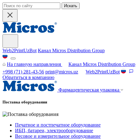
Искать
Web2PrintUzBot
Канал Micros Distribution Group
На главную направления
Канал Micros Distribution Group
+998 (71) 281-43-56
print@micros.uz
Web2PrintUzBot
Обратиться в компанию
Фармацевтическая упаковка
Поставка оборудования
Печатное и постпечатное оборудование
ИБП, батареи, электрооборудование
Весовое и измерительное оборудование