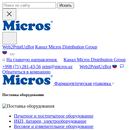
Искать
Web2PrintUzBot
Канал Micros Distribution Group
На главную направления
Канал Micros Distribution Group
+998 (71) 281-43-56
print@micros.uz
Web2PrintUzBot
Обратиться в компанию
Фармацевтическая упаковка
Поставка оборудования
Печатное и постпечатное оборудование
ИБП, батареи, электрооборудование
Весовое и измерительное оборудование