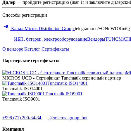
Дилер
— пройдите регистрацию (шаг 1) и заключите дилерский
Способы регистрации
Канал Micros Distribution Group
telegram.me/+ONuWORmtQ
ИБП, батареи, электрооборудование
Вендоры
TUNCMATI
О вендоре
Каталог
Сертификаты
Партнерские сертификаты
MI
MICROS UCD - Сертификат Tuncmatik сервисный партнер
Tuncmatik-ISO14001
Tuncmatik-ISO14001
Tuncmatik ISO9001
Tuncmatik ISO9001
+998 (71) 200-34-34
@micros_group_bot
Компания