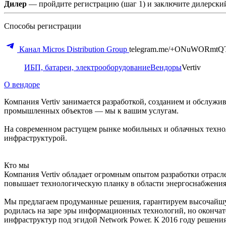
Дилер
— пройдите регистрацию (шаг 1) и заключите дилерский
Способы регистрации
Канал Micros Distribution Group
telegram.me/+ONuWORmtQ
ИБП, батареи, электрооборудование
Вендоры
Vertiv
О вендоре
Компания Vertiv занимается разработкой, созданием и обслу
промышленных объектов — мы к вашим услугам.
На современном растущем рынке мобильных и облачных техно
инфраструктурой.
Кто мы
Компания Vertiv обладает огромным опытом разработки отрас
повышает технологическую планку в области энергоснабжения,
Мы предлагаем продуманные решения, гарантируем высочайшую
родилась на заре эры информационных технологий, но окончат
инфраструктур под эгидой Network Power. К 2016 году решени