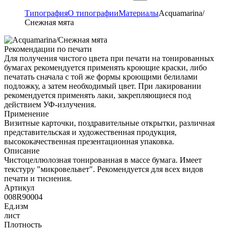
Типография
О типографии
Материалы
Acquamarina/
Снежная мята
Рекомендации по печати
Для получения чистого цвета при печати на тонированных
бумагах рекомендуется применять кроющие краски, либо
печатать сначала с той же формы кроющими белилами
подложку, а затем необходимый цвет. При лакировании
рекомендуется применять лаки, закрепляющиеся под
действием УФ-излучения.
Применение
Визитные карточки, поздравительные открытки, различная
представительская и художественная продукция,
высококачественная презентационная упаковка.
Описание
Чистоцеллюлозная тонированная в массе бумага. Имеет
текстуру "микровельвет". Рекомендуется для всех видов
печати и тиснения.
Артикул
008R90004
Ед.изм
лист
Плотность