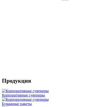
Рекламная печатная продукция
Данная группа продукции, пожалуй является самой
многочисленный по видам предлагаемых рекламных
печатных изделий: это флаеры Буклеты, брошюры и
каталоги, этикетки, листовки в конвертах и без,
плакаты, афиши и постеры и т.д. POS-материалы.
Продукция
Корпоративные сувениры
Бумажные пакеты