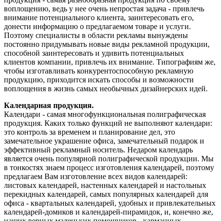
воплощению, ведь у нее очень непростая задача - привлечь
внимание потенциального клиента, заинтересовать его,
донести информацию о предлагаемом товаре и услуги.
Поэтому специалисты в области рекламы вынуждены
постоянно придумывать новые виды рекламной продукции,
способной заинтересовать и удивить потенциальных
клиентов компании, привлечь их внимание. Типографиям же,
чтобы изготавливать конкурентоспособную рекламную
продукцию, приходится искать способы и возможности
воплощения в жизнь самых необычных дизайнерских идей.
Календарная продукция.
Календари - самая многофункциональная полиграфическая
продукция. Каких только функций не выполняют календари:
это контроль за временем и планирование дел, это
замечательное украшение офиса, замечательный подарок и
эффективный рекламный носитель. Недаром календарь
является очень популярной полиграфической продукции. Мы
в тонкостях знаем процесс изготовления календарей, поэтому
предлагаем Вам изготовление всех видов календарей:
листовых календарей, настенных календарей и настольных
перекидных календарей, самых популярных календарей для
офиса - квартальных календарей, удобных и привлекательных
календарей-домиков и календарей-пирамидок, и, конечно же,
наших верных маленьких помощников - карманных