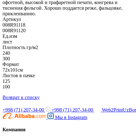
офсетной, высокой и трафаретной печати, конгрева и
тиснения фольгой. Хорошо поддается резке, фальцовке,
приклеиванию.
Артикул
008R91118
008R91120
Ед.изм
лист
Плотность гр/м2
240
300
Формат
72х101см
Листов в пачке
125
100
Возврат к списку
+998 (71) 207-34-00
+998 (71) 207-34-00
Web2PrintUzBot
Мы в
Instagram
Компания