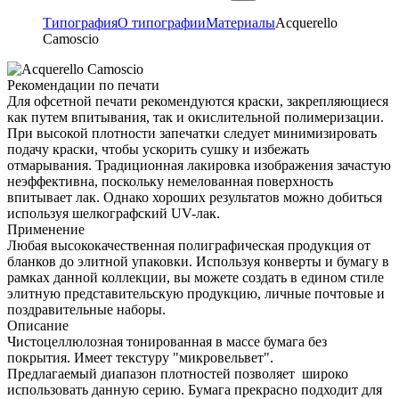
Типография
О типографии
Материалы
Acquerello
Camoscio
Рекомендации по печати
Для офсетной печати рекомендуются краски, закрепляющиеся
как путем впитывания, так и окислительной полимеризации.
При высокой плотности запечатки следует минимизировать
подачу краски, чтобы ускорить сушку и избежать
отмарывания. Традиционная лакировка изображения зачастую
неэффективна, поскольку немелованная поверхность
впитывает лак. Однако хороших результатов можно добиться
используя шелкографский UV-лак.
Применение
Любая высококачественная полиграфическая продукция от
бланков до элитной упаковки. Используя конверты и бумагу в
рамках данной коллекции, вы можете создать в едином стиле
элитную представительскую продукцию, личные почтовые и
поздравительные наборы.
Описание
Чистоцеллюлозная тонированная в массе бумага без
покрытия. Имеет текстуру "микровельвет".
Предлагаемый диапазон плотностей позволяет широко
использовать данную серию. Бумага прекрасно подходит для