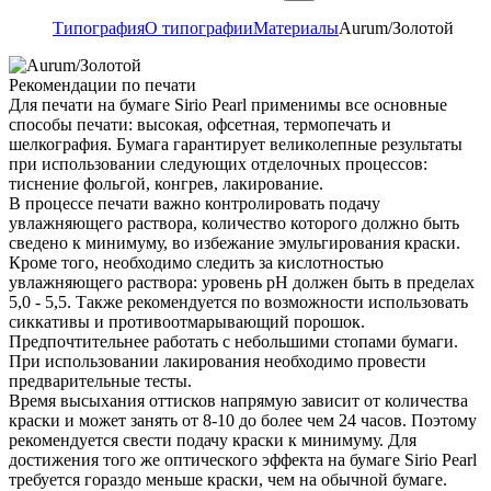
Типография
О типографии
Материалы
Aurum/Золотой
Рекомендации по печати
Для печати на бумаге Sirio Pearl применимы все основные
способы печати: высокая, офсетная, термопечать и
шелкография. Бумага гарантирует великолепные результаты
при использовании следующих отделочных процессов:
тиснение фольгой, конгрев, лакирование.
В процессе печати важно контролировать подачу
увлажняющего раствора, количество которого должно быть
сведено к минимуму, во избежание эмульгирования краски.
Кроме того, необходимо следить за кислотностью
увлажняющего раствора: уровень pH должен быть в пределах
5,0 - 5,5. Также рекомендуется по возможности использовать
сиккативы и противоотмарывающий порошок.
Предпочтительнее работать с небольшими стопами бумаги.
При использовании лакирования необходимо провести
предварительные тесты.
Время высыхания оттисков напрямую зависит от количества
краски и может занять от 8-10 до более чем 24 часов. Поэтому
рекомендуется свести подачу краски к минимуму. Для
достижения того же оптического эффекта на бумаге Sirio Pearl
требуется гораздо меньше краски, чем на обычной бумаге.