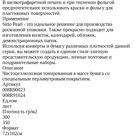
В шелкотрафаретной печати и при тиснении фольгой
предпочтительнее использовать краски и фольгу для
пластиковых поверхностей.
Применение
Sirio Pearl - это идеальное решение для производства
роскошной упаковки. Также прекрасно подходит для
изготовления визиток, календарей, обложек,
демонстрационных папок.
Используя конверты и бумагу различных плотностей данной
серии, вы можете создать в едином стиле элитную
представительскую продукцию, личные почтовые и
поздравительные наборы.
Описание
Чистоцеллюлозная тонированная в массе бумага со
специальным перламутровым покрытием.
Артикул
008R90023
008R91024
Ед.изм
лист
Плотность гр/м2
300
350
Формат
72х102см