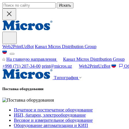
Искать
Web2PrintUzBot
Канал Micros Distribution Group
На главную направления
Канал Micros Distribution Group
+998 (71) 207-34-00
print@micros.uz
Web2PrintUzBot
Об
Типография
Поставка оборудования
Печатное и постпечатное оборудование
ИБП, батареи, электрооборудование
Весовое и измерительное оборудование
Оборудование автоматизации и КИП