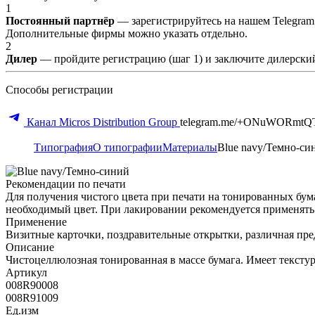
1
Постоянный партнёр
— зарегистрируйтесь на нашем Telegram
Дополнительные фирмы можно указать отдельно.
2
Дилер
— пройдите регистрацию (шаг 1) и заключите дилерский
Способы регистрации
Канал Micros Distribution Group
telegram.me/+ONuWORmtQ
Типография
О типографии
Материалы
Blue navy/Темно-си
Рекомендации по печати
Для получения чистого цвета при печати на тонированных бум
необходимый цвет. При лакировании рекомендуется применять
Применение
Визитные карточки, поздравительные открытки, различная пре
Описание
Чистоцеллюлозная тонированная в массе бумага. Имеет текстур
Артикул
008R90008
008R91009
Ед.изм