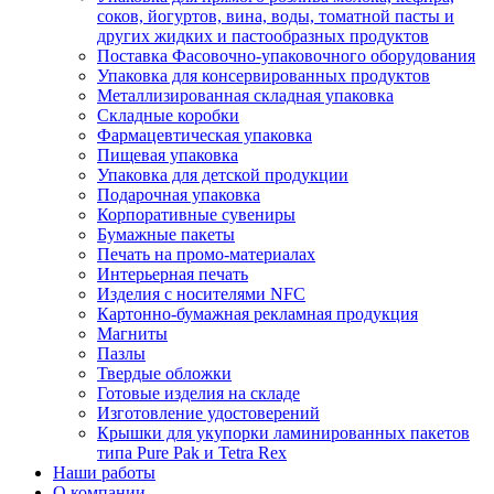
соков, йогуртов, вина, воды, томатной пасты и
других жидких и пастообразных продуктов
Поставка Фасовочно-упаковочного оборудования
Упаковка для консервированных продуктов
Металлизированная складная упаковка
Складные коробки
Фармацевтическая упаковка
Пищевая упаковка
Упаковка для детской продукции
Подарочная упаковка
Корпоративные сувениры
Бумажные пакеты
Печать на промо-материалах
Интерьерная печать
Изделия с носителями NFC
Картонно-бумажная рекламная продукция
Магниты
Пазлы
Твердые обложки
Готовые изделия на складе
Изготовление удостоверений
Крышки для укупорки ламинированных пакетов
типа Pure Pak и Tetra Rex
Наши работы
О компании