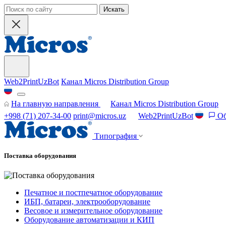
Искать
Web2PrintUzBot
Канал Micros Distribution Group
На главную направления
Канал Micros Distribution Group
+998 (71) 207-34-00
print@micros.uz
Web2PrintUzBot
Об
Типография
Поставка оборудования
Печатное и постпечатное оборудование
ИБП, батареи, электрооборудование
Весовое и измерительное оборудование
Оборудование автоматизации и КИП