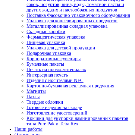
соков, йогуртов, вина, воды, томатной пасты и
других жидких и пастообразных продуктов
Поставка Фасовочно-упаковочного оборудования
Упаковка для консервированных продуктов
Металлизированная складная упаковка
Складные коробки
Фармацевтическая упаковка
Пищевая упаковка
Упаковка для детской продукции
Подарочная упаковка
Корпоративные сувениры
Бумажные пакеты
Печать на промо-материалах
Интерьерная печать
Изделия с носителями NFC
Картонно-бумажная рекламная продукция
Магниты
Пазлы
Твердые обложки
Готовые изделия на складе
Изготовление удостоверений
Крышки для укупорки ламинированных пакетов
типа Pure Pak и Tetra Rex
Наши работы
О компании