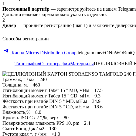
1
Постоянный партнёр
— зарегистрируйтесь на нашем Telegram
Дополнительные фирмы можно указать отдельно.
2
Дилер
— пройдите регистрацию (шаг 1) и заключите дилерский
Способы регистрации
Канал Micros Distribution Group
telegram.me/+ONuWORmtQ
Типография
О типографии
Материалы
ЦЕЛЛЮЛОЗНЫЙ КА
Граммаж, г / м2 240
Толщина, м. 460
Изгибающий момент Taber 15 ° MD, мНм 17.5
Изгибающий момент Табер 15 ° CD, мНм 9.3
Жесткость при изгибе DIN 5 ° MD, мН.м 34.9
Жесткость при изгибе DIN 5 ° CD, мН • м 18.6
Влажность,% 8.0
Яркость ISO C / 2 °,%, верх 80
Поверхностная гладкость PPS 10, pm 2.4
Скотт Бонд, Дж / м2 130
Густота края *, г / мм <1.0