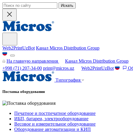
Искать
Web2PrintUzBot
Канал Micros Distribution Group
На главную направления
Канал Micros Distribution Group
+998 (71) 207-34-00
print@micros.uz
Web2PrintUzBot
Об
Типография
Поставка оборудования
Печатное и постпечатное оборудование
ИБП, батареи, электрооборудование
Весовое и измерительное оборудование
Оборудование автоматизации и КИП