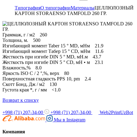
Типография
О типографии
Материалы
ЦЕЛЛЮЛОЗНЫЙ
КАРТОН STORAENSO TAMFOLD 260 ГР.
Граммаж, г / м2 260
Толщина, м. 500
Изгибающий момент Taber 15 ° MD, мНм 21.9
Изгибающий момент Табер 15 ° CD, мНм 11.6
Жесткость при изгибе DIN 5 ° MD, мН.м 43.7
Жесткость при изгибе DIN 5 ° CD, мН • м 23.1
Влажность,% 8.0
Яркость ISO C / 2 °,%, верх 80
Поверхностная гладкость PPS 10, pm 2.4
Скотт Бонд, Дж / м2 130
Густота края *, г / мм <1.0
Возврат к списку
+998 (71) 207-34-00
+998 (71) 207-34-00
Web2PrintUzBot
Мы в
Instagram
Компания