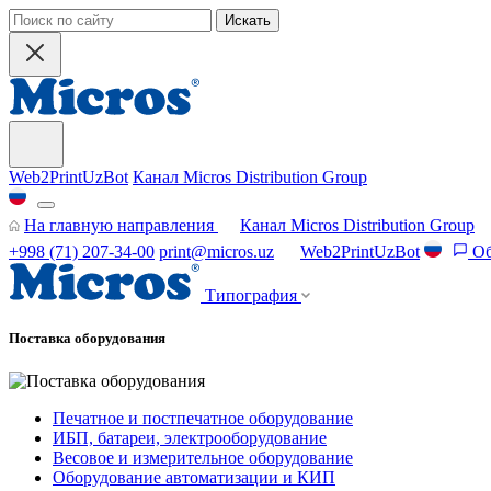
Искать
Web2PrintUzBot
Канал Micros Distribution Group
На главную направления
Канал Micros Distribution Group
+998 (71) 207-34-00
print@micros.uz
Web2PrintUzBot
Об
Типография
Поставка оборудования
Печатное и постпечатное оборудование
ИБП, батареи, электрооборудование
Весовое и измерительное оборудование
Оборудование автоматизации и КИП