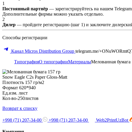
1
Постоянный партнёр
— зарегистрируйтесь на нашем Telegram
Дополнительные фирмы можно указать отдельно.
2
Дилер
— пройдите регистрацию (шаг 1) и заключите дилерский
Способы регистрации
Канал Micros Distribution Group
telegram.me/+ONuWORmtQ
Типография
О типографии
Материалы
Мелованная бумага 
Snow Eagle C2s Paper Gloss-Matt
Плотность 157 гр/м2
Формат 620*940
Ед.изм. лист
Кол-во-250листов
Возврат к списку
+998 (71) 207-34-00
+998 (71) 207-34-00
Web2PrintUzBot
Компания