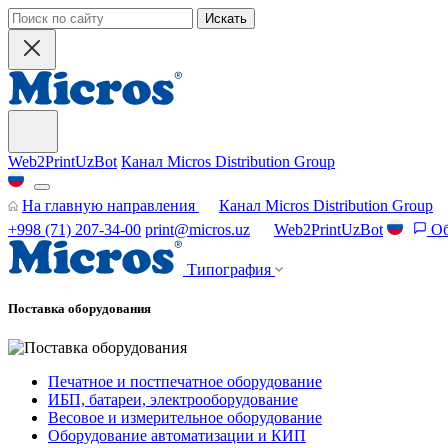
Искать
Web2PrintUzBot
Канал Micros Distribution Group
На главную направления
Канал Micros Distribution Group
+998 (71) 207-34-00
print@micros.uz
Web2PrintUzBot
Об
Типография
Поставка оборудования
Печатное и постпечатное оборудование
ИБП, батареи, электрооборудование
Весовое и измерительное оборудование
Оборудование автоматизации и КИП