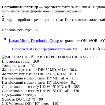
1
Постоянный партнёр
— зарегистрируйтесь на нашем Telegram
Дополнительные фирмы можно указать отдельно.
2
Дилер
— пройдите регистрацию (шаг 1) и заключите дилерский
Способы регистрации
Канал Micros Distribution Group
telegram.me/+ONuWORmtQ
Типография
О типографии
Материалы
МЕЛОВАННЫЙ КАР
Плотность, г / м2 260
Толщина, мкм 440
Жесткость при изгибе DIN 5° MD, мН.м 36.4
Жесткость при изгибе DIN 5° CD, мН.м 15.3
Изгибающий момент Taber 15° MD, мНм 18.6
Изгибающий момент Taber 15° CD, мНм 8.2
Сопротивление изгибу L & W 15° MD, мН 385
Сопротивление изгибу L & W 15° CD, мН 170
Содержание влаги,% 8.0
Яркость ISO C / 2°,% 90
CIE Whiteness D65 / 10°, верх 120