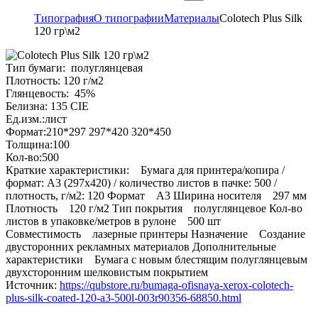
Типография
О типографии
Материалы
Colotech Plus Silk
120 гр\м2
Тип бумаги: полуглянцевая
Плотность: 120 г/м2
Глянцевость: 45%
Белизна: 135 CIE
Ед.изм.:лист
Формат:210*297 297*420 320*450
Толщина:100
Кол-во:500
Краткие характеристики: Бумага для принтера/копира /
формат: A3 (297x420) / количество листов в пачке: 500 /
плотность, г/м2: 120 Формат A3 Ширина носителя 297 мм
Плотность 120 г/м2 Тип покрытия полуглянцевое Кол-во
листов в упаковке/метров в рулоне 500 шт
Совместимость лазерные принтеры Назначение Создание
двусторонних рекламных материалов Дополнительные
характеристики Бумага с новым блестящим полуглянцевым
двухсторонним шелковистым покрытием
Источник:
https://qubstore.ru/bumaga-ofisnaya-xerox-colotech-
plus-silk-coated-120-a3-500l-003r90356-68850.html