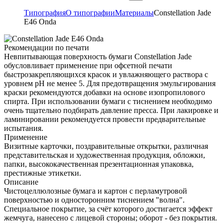
Типография
О типографии
Материалы
Constellation Jade
E46 Onda
Рекомендации по печати
Невпитывающая поверхность бумаги Constellation Jade
обусловливает применение при офсетной печати
быстрозакрепляющихся красок и увлажняющего раствора с
уровнем рН не менее 5. Для предотвращения эмульгирования
краски рекомендуются добавки на основе изопропилового
спирта. При использовании бумаги с тиснением необходимо
очень тщательно подбирать давление пресса. При лакировке и
ламинировании рекомендуется провести предварительные
испытания.
Применение
Визитные карточки, поздравительные открытки, различная
представительская и художественная продукция, обложки,
папки, высококачественная презентационная упаковка,
престижные этикетки.
Описание
Чистоцеллюлозные бумага и картон с перламутровой
поверхностью и односторонним тиснением "волна".
Специальное покрытие, за счёт которого достигается эффект
жемчуга, нанесено с лицевой стороны; оборот - без покрытия.