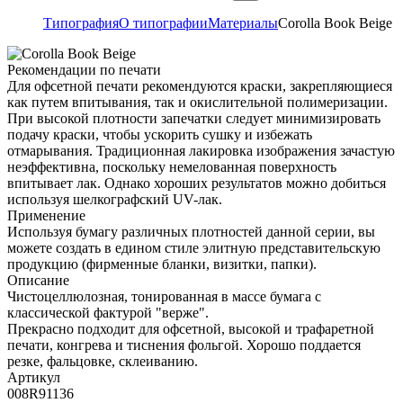
Типография
О типографии
Материалы
Corolla Book Beige
Рекомендации по печати
Для офсетной печати рекомендуются краски, закрепляющиеся
как путем впитывания, так и окислительной полимеризации.
При высокой плотности запечатки следует минимизировать
подачу краски, чтобы ускорить сушку и избежать
отмарывания. Традиционная лакировка изображения зачастую
неэффективна, поскольку немелованная поверхность
впитывает лак. Однако хороших результатов можно добиться
используя шелкографский UV-лак.
Применение
Используя бумагу различных плотностей данной серии, вы
можете создать в едином стиле элитную представительскую
продукцию (фирменные бланки, визитки, папки).
Описание
Чистоцеллюлозная, тонированная в массе бумага с
классической фактурой "верже".
Прекрасно подходит для офсетной, высокой и трафаретной
печати, конгрева и тиснения фольгой. Хорошо поддается
резке, фальцовке, склеиванию.
Артикул
008R91136