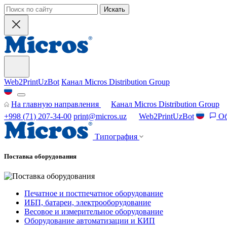
Искать
Web2PrintUzBot
Канал Micros Distribution Group
На главную направления
Канал Micros Distribution Group
+998 (71) 207-34-00
print@micros.uz
Web2PrintUzBot
Об
Типография
Поставка оборудования
Печатное и постпечатное оборудование
ИБП, батареи, электрооборудование
Весовое и измерительное оборудование
Оборудование автоматизации и КИП