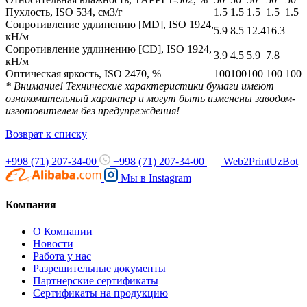
Пухлость, ISO 534, см3/г
1.5
1.5
1.5
1.5
1.5
Сопротивление удлинению [MD], ISO 1924,
5.9
8.5
12.4
16.3
кН/м
Сопротивление удлинению [CD], ISO 1924,
3.9
4.5
5.9
7.8
кН/м
Оптическая яркость, ISO 2470, %
100
100
100
100
100
* Внимание! Технические характеристики бумаги имеют
ознакомительный характер и могут быть изменены заводом-
изготовителем без предупреждения!
Возврат к списку
+998 (71) 207-34-00
+998 (71) 207-34-00
Web2PrintUzBot
Мы в
Instagram
Компания
О Компании
Новости
Работа у нас
Разрешительные документы
Партнерские сертификаты
Сертификаты на продукцию