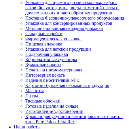
Упаковка для прямого розлива молока, кефира,
соков, йогуртов, вина, воды, томатной пасты и
других жидких и пастообразных продуктов
Поставка Фасовочно-упаковочного оборудования
Упаковка для консервированных продуктов
Металлизированная складная упаковка
Складные коробки
Фармацевтическая упаковка
Пищевая упаковка
Упаковка для детской продукции
Подарочная упаковка
Корпоративные сувениры
Бумажные пакеты
Печать на промо-материалах
Интерьерная печать
Изделия с носителями NFC
Картонно-бумажная рекламная продукция
Магниты
Пазлы
Твердые обложки
Готовые изделия на складе
Изготовление удостоверений
Крышки для укупорки ламинированных пакетов
типа Pure Pak и Tetra Rex
Наши работы