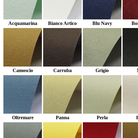
Acquamarina
Bianco Artico
Blu Navy
Bo
Camoscio
Carruba
Grigio
Oltremare
Panna
Perla