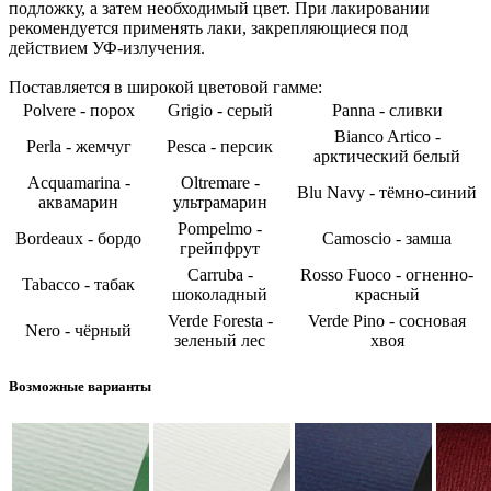
подложку, а затем необходимый цвет. При лакировании
рекомендуется применять лаки, закрепляющиеся под
действием УФ-излучения.
Поставляется в широкой цветовой гамме:
Polvere - порох
Grigio - серый
Panna - сливки
Bianco Artico -
Perla - жемчуг
Pesca - персик
арктический белый
Acquamarina -
Oltremare -
Blu Navy - тёмно-синий
аквамарин
ультрамарин
Pompelmo -
Bordeaux - бордо
Camoscio - замша
грейпфрут
Carruba -
Rosso Fuoco - огненно-
Tabacco - табак
шоколадный
красный
Verde Foresta -
Verde Pino - сосновая
Nero - чёрный
зеленый лес
хвоя
Возможные варианты