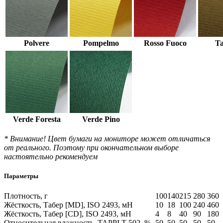
Polvere
Pompelmo
Rosso Fuoco
T
Verde Foresta
Verde Pino
* Внимание! Цвет бумаги на мониторе может отличаться
от реального. Поэтому при окончательном выборе
настоятельно рекомендуем
Параметры
Плотность, г
100
140
215
280
360
Жёсткость, Табер [MD], ISO 2493, мН
10
18
100
240
460
Жёсткость, Табер [CD], ISO 2493, мН
4
8
40
90
180
Относительная влажность, TAPPI T-502, %
50
50
50
50
50