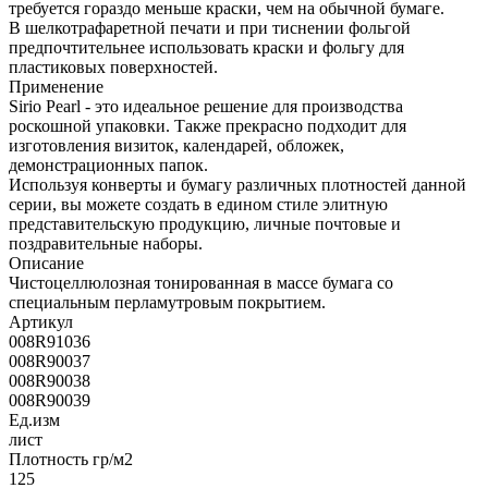
требуется гораздо меньше краски, чем на обычной бумаге.
В шелкотрафаретной печати и при тиснении фольгой
предпочтительнее использовать краски и фольгу для
пластиковых поверхностей.
Применение
Sirio Pearl - это идеальное решение для производства
роскошной упаковки. Также прекрасно подходит для
изготовления визиток, календарей, обложек,
демонстрационных папок.
Используя конверты и бумагу различных плотностей данной
серии, вы можете создать в едином стиле элитную
представительскую продукцию, личные почтовые и
поздравительные наборы.
Описание
Чистоцеллюлозная тонированная в массе бумага со
специальным перламутровым покрытием.
Артикул
008R91036
008R90037
008R90038
008R90039
Ед.изм
лист
Плотность гр/м2
125