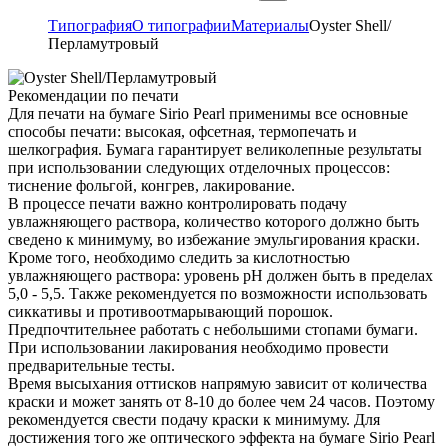
Типография
О типографии
Материалы
Oyster Shell/
Перламутровый
Рекомендации по печати
Для печати на бумаге Sirio Pearl применимы все основные
способы печати: высокая, офсетная, термопечать и
шелкография. Бумага гарантирует великолепные результаты
при использовании следующих отделочных процессов:
тиснение фольгой, конгрев, лакирование.
В процессе печати важно контролировать подачу
увлажняющего раствора, количество которого должно быть
сведено к минимуму, во избежание эмульгирования краски.
Кроме того, необходимо следить за кислотностью
увлажняющего раствора: уровень pH должен быть в пределах
5,0 - 5,5. Также рекомендуется по возможности использовать
сиккативы и противоотмарывающий порошок.
Предпочтительнее работать с небольшими стопами бумаги.
При использовании лакирования необходимо провести
предварительные тесты.
Время высыхания оттисков напрямую зависит от количества
краски и может занять от 8-10 до более чем 24 часов. Поэтому
рекомендуется свести подачу краски к минимуму. Для
достижения того же оптического эффекта на бумаге Sirio Pearl