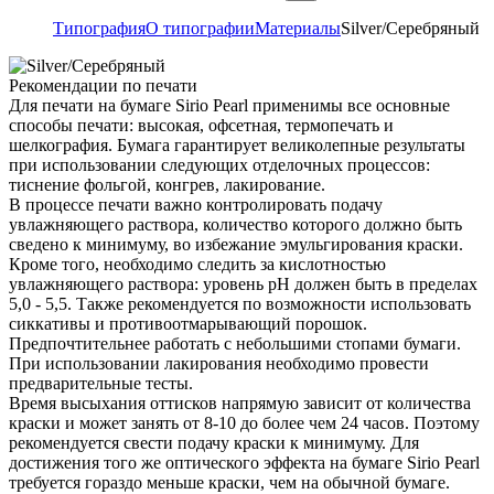
Типография
О типографии
Материалы
Silver/Серебряный
Рекомендации по печати
Для печати на бумаге Sirio Pearl применимы все основные
способы печати: высокая, офсетная, термопечать и
шелкография. Бумага гарантирует великолепные результаты
при использовании следующих отделочных процессов:
тиснение фольгой, конгрев, лакирование.
В процессе печати важно контролировать подачу
увлажняющего раствора, количество которого должно быть
сведено к минимуму, во избежание эмульгирования краски.
Кроме того, необходимо следить за кислотностью
увлажняющего раствора: уровень pH должен быть в пределах
5,0 - 5,5. Также рекомендуется по возможности использовать
сиккативы и противоотмарывающий порошок.
Предпочтительнее работать с небольшими стопами бумаги.
При использовании лакирования необходимо провести
предварительные тесты.
Время высыхания оттисков напрямую зависит от количества
краски и может занять от 8-10 до более чем 24 часов. Поэтому
рекомендуется свести подачу краски к минимуму. Для
достижения того же оптического эффекта на бумаге Sirio Pearl
требуется гораздо меньше краски, чем на обычной бумаге.