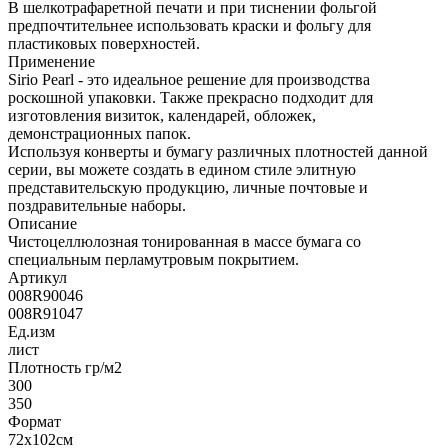
В шелкотрафаретной печати и при тиснении фольгой
предпочтительнее использовать краски и фольгу для
пластиковых поверхностей.
Применение
Sirio Pearl - это идеальное решение для производства
роскошной упаковки. Также прекрасно подходит для
изготовления визиток, календарей, обложек,
демонстрационных папок.
Используя конверты и бумагу различных плотностей данной
серии, вы можете создать в едином стиле элитную
представительскую продукцию, личные почтовые и
поздравительные наборы.
Описание
Чистоцеллюлозная тонированная в массе бумага со
специальным перламутровым покрытием.
Артикул
008R90046
008R91047
Ед.изм
лист
Плотность гр/м2
300
350
Формат
72х102см