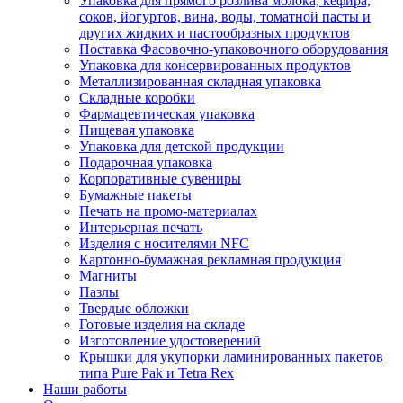
Упаковка для прямого розлива молока, кефира,
соков, йогуртов, вина, воды, томатной пасты и
других жидких и пастообразных продуктов
Поставка Фасовочно-упаковочного оборудования
Упаковка для консервированных продуктов
Металлизированная складная упаковка
Складные коробки
Фармацевтическая упаковка
Пищевая упаковка
Упаковка для детской продукции
Подарочная упаковка
Корпоративные сувениры
Бумажные пакеты
Печать на промо-материалах
Интерьерная печать
Изделия с носителями NFC
Картонно-бумажная рекламная продукция
Магниты
Пазлы
Твердые обложки
Готовые изделия на складе
Изготовление удостоверений
Крышки для укупорки ламинированных пакетов
типа Pure Pak и Tetra Rex
Наши работы