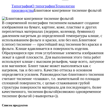
Типография
О типографии
Технологии
производства
Блинтовое конгревное тиснение фольгой
В современной полиграфии тиснением называют создание
изображения на бумаге, картоне, коже, пластике и других
переплетных материалах (ледерин, коленкор, бумвинил)
давлением нагретым до определенной температуры клише, с
использованием фольги и краски, или без них.Блинтовое
(слепое) тиснение — простейший вид тиснения без краски и
фольги. Клише вдавливается в поверхность изделия.
Образующиеся при этом углубленные элементы изображения
лежат в одной плоскости. Для выполнения этого типа работ
используют клише с высоким рельефом, чаще всего, латунное
или магниевое. Блинт также может выполняться как с
нагревом, так и без него. Качество оттиска в основном
определяется усилием. Разновидностью блинтового тиснения
считают тиснение «плашки», т.е. значительной по площади
сплошной поверхности, с целью сглаживания грубой
структуры поверхности материала для последующего, более
качественного, тиснения фольгой(возможно одновременное
тиснение фольгой («выворотка»)).
Список продуктов