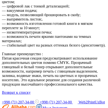
цветом;
— цифровой лак с тонкой детализацией;
— вакуумная подача;
— модуль, позволяющий брошюровать в скобу;
— выпрямитель листов;.
— возможность изготовления готовой книги в мягком
переплете за 10 минут;
— низкотемпературная печка;
— возможность печати яркими пантонами на темных
материалах;
— стабильный цвет на разных оттенках белого (денситометр).
Главные преимущество :
Пятая красочная секция предусматривают использование
дополнительных цветов помимо CMYK. Прозрачный
глянцевый и белый тонер открывают дополнительные
возможности, например печать с глянцевым выделением,
заливка, водяные знаки, печать на цветных и прозрачных
носителях. Это идеальное решение для создания различной
продукции высочайшего профессионального качества.
Возврат к списку
+998 (71) 207-34-00
+998 (71) 207-34-00
Web2PrintUzBot
Мы в
Instagram