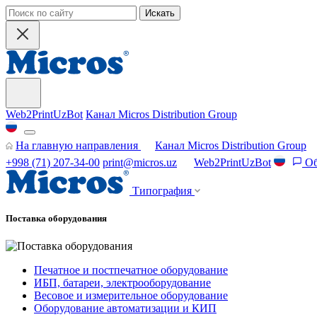
Искать
Web2PrintUzBot
Канал Micros Distribution Group
На главную направления
Канал Micros Distribution Group
+998 (71) 207-34-00
print@micros.uz
Web2PrintUzBot
Об
Типография
Поставка оборудования
Печатное и постпечатное оборудование
ИБП, батареи, электрооборудование
Весовое и измерительное оборудование
Оборудование автоматизации и КИП