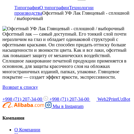
Типография
О типографии
Технологии
производства
Офсетный УФ Лак Глянцевый - сплошной
/ выборочный
Офсетный лак — самый доступный. Его тонкий слой почти
неразличим на глаз и обладает одинаковой структурой с
офсетными красками. Он способен придать оттиску больше
насыщенности и звонкости цвета. Как и все лаки, офсетный
лак повышает защиту от механических воздействий.
Сплошное лакирование печатной продукции применяется в
основном, для защиты красочного слоя на обложках
многостраничных изданий, папках, упаковке. Глянцевое
покрытие — создает эффект яркости, экспрессивности.
Возврат к списку
+998 (71) 207-34-00
+998 (71) 207-34-00
Web2PrintUzBot
Мы в
Instagram
Компания
О Компании