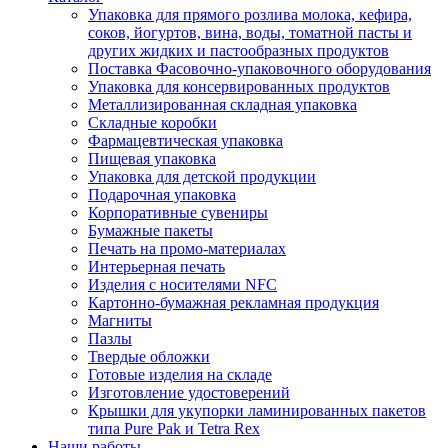
Упаковка для прямого розлива молока, кефира,
соков, йогуртов, вина, воды, томатной пасты и
других жидких и пастообразных продуктов
Поставка Фасовочно-упаковочного оборудования
Упаковка для консервированных продуктов
Металлизированная складная упаковка
Складные коробки
Фармацевтическая упаковка
Пищевая упаковка
Упаковка для детской продукции
Подарочная упаковка
Корпоративные сувениры
Бумажные пакеты
Печать на промо-материалах
Интерьерная печать
Изделия с носителями NFC
Картонно-бумажная рекламная продукция
Магниты
Пазлы
Твердые обложки
Готовые изделия на складе
Изготовление удостоверений
Крышки для укупорки ламинированных пакетов
типа Pure Pak и Tetra Rex
Наши работы