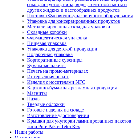
соков, йогуртов, вина, воды, томатной пасты и
других жидких и пастообразных продуктов
Поставка Фасовочно-упаковочного оборудования
Упаковка для консервированных продуктов
Металлизированная складная упаковка
Складные коробки
Фармацевтическая упаковка
Пищевая упаковка
Упаковка для детской продукции
Подарочная упаковка
Корпоративные сувениры
Бумажные пакеты
Печать на промо-материалах
Интерьерная печать
Изделия с носителями NFC
Картонно-бумажная рекламная продукция
Магниты
Пазлы
Твердые обложки
Готовые изделия на складе
Изготовление удостоверений
Крышки для укупорки ламинированных пакетов
типа Pure Pak и Tetra Rex
Наши работы
О компании