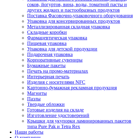
соков, йогуртов, вина, воды, томатной пасты и
других жидких и пастообразных продуктов
Поставка Фасовочно-упаковочного оборудования
Упаковка для консервированных продуктов
Металлизированная складная упаковка
Складные коробки
Фармацевтическая упаковка
Пищевая упаковка
Упаковка для детской продукции
Подарочная упаковка
Корпоративные сувениры
Бумажные пакеты
Печать на промо-материалах
Интерьерная печать
Изделия с носителями NFC
Картонно-бумажная рекламная продукция
Магниты
Пазлы
Твердые обложки
Готовые изделия на складе
Изготовление удостоверений
Крышки для укупорки ламинированных пакетов
типа Pure Pak и Tetra Rex
Наши работы
О компании