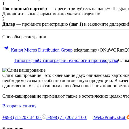
1
Постоянный партнёр
— зарегистрируйтесь на нашем Telegram
Дополнительные фирмы можно указать отдельно.
2
Дилер
— пройдите регистрацию (шаг 1) и заключите дилерский
Способы регистрации
Канал Micros Distribution Group
telegram.me/+ONuWORmtQ
Типография
О типографии
Технологии производства
Слим
Слим-каширование - это склеивание двух одинаковых картонов,
необходимо создать особенно долговечную продукцию. В качест
единственным эффективным способом нанесения полноцветного
Слим-каширование применяют также в эстетических целях: чт
Возврат к списку
+998 (71) 207-34-00
+998 (71) 207-34-00
Web2PrintUzBot
Компания