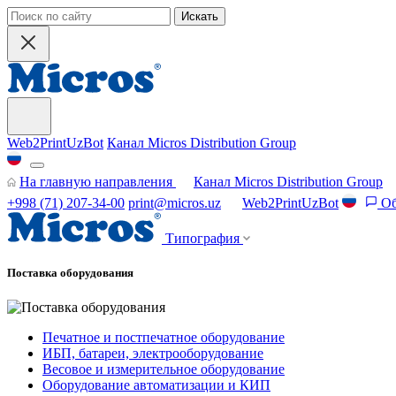
Искать
Web2PrintUzBot
Канал Micros Distribution Group
На главную направления
Канал Micros Distribution Group
+998 (71) 207-34-00
print@micros.uz
Web2PrintUzBot
Об
Типография
Поставка оборудования
Печатное и постпечатное оборудование
ИБП, батареи, электрооборудование
Весовое и измерительное оборудование
Оборудование автоматизации и КИП