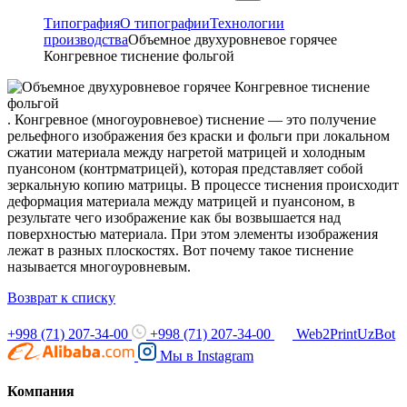
Типография
О типографии
Технологии
производства
Объемное двухуровневое горячее
Конгревное тиснение фольгой
. Конгревное (многоуровневое) тиснение — это получение
рельефного изображения без краски и фольги при локальном
сжатии материала между нагретой матрицей и холодным
пуансоном (контрматрицей), которая представляет собой
зеркальную копию матрицы. В процессе тиснения происходит
деформация материала между матрицей и пуансоном, в
результате чего изображение как бы возвышается над
поверхностью материала. При этом элементы изображения
лежат в разных плоскостях. Вот почему такое тиснение
называется многоуровневым.
Возврат к списку
+998 (71) 207-34-00
+998 (71) 207-34-00
Web2PrintUzBot
Мы в
Instagram
Компания