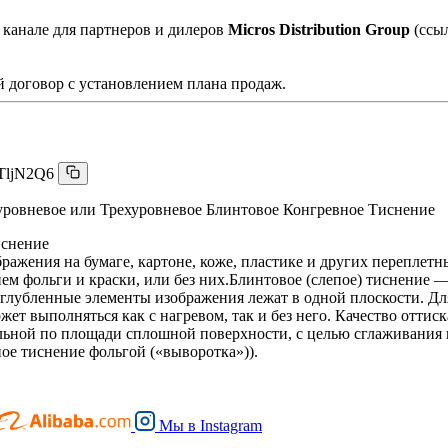
 канале для партнеров и дилеров
Micros Distribution Group
(ссы
 договор с установлением плана продаж.
TljN2Q6
уровневое или Трехуровневое Блинтовое Конгревное Тиснение
ажения на бумаге, картоне, коже, пластике и других переплетн
ем фольги и краски, или без них.Блинтовое (слепое) тиснение 
углубленные элементы изображения лежат в одной плоскости. Д
жет выполняться как с нагревом, так и без него. Качество отти
ельной по площади сплошной поверхности, с целью сглаживания
ое тиснение фольгой («выворотка»)).
Мы в
Instagram