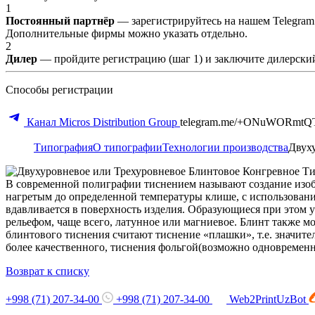
1
Постоянный партнёр
— зарегистрируйтесь на нашем Telegram
Дополнительные фирмы можно указать отдельно.
2
Дилер
— пройдите регистрацию (шаг 1) и заключите дилерский
Способы регистрации
Канал Micros Distribution Group
telegram.me/+ONuWORmtQ
Типография
О типографии
Технологии производства
Двух
В современной полиграфии тиснением называют создание изобр
нагретым до определенной температуры клише, с использовани
вдавливается в поверхность изделия. Образующиеся при этом 
рельефом, чаще всего, латунное или магниевое. Блинт также мо
блинтового тиснения считают тиснение «плашки», т.е. значит
более качественного, тиснения фольгой(возможно одновременн
Возврат к списку
+998 (71) 207-34-00
+998 (71) 207-34-00
Web2PrintUzBot