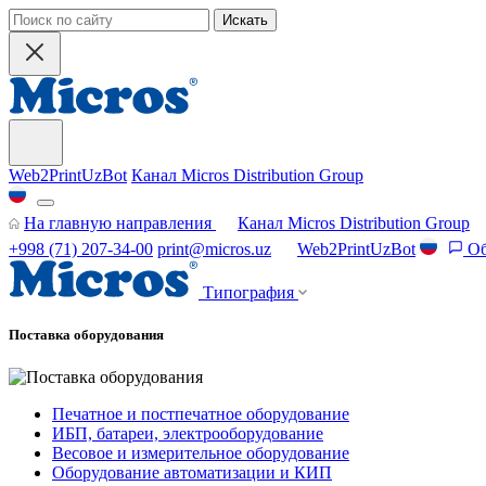
Искать
Web2PrintUzBot
Канал Micros Distribution Group
На главную направления
Канал Micros Distribution Group
+998 (71) 207-34-00
print@micros.uz
Web2PrintUzBot
Об
Типография
Поставка оборудования
Печатное и постпечатное оборудование
ИБП, батареи, электрооборудование
Весовое и измерительное оборудование
Оборудование автоматизации и КИП