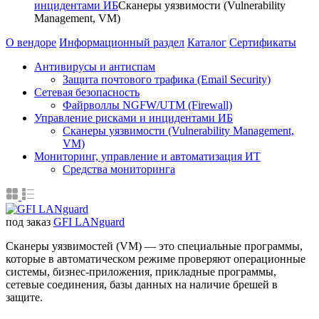
инцидентами ИБ
Сканеры уязвимости (Vulnerability
Management, VM)
О вендоре
Информационный раздел
Каталог
Сертификаты
Антивирусы и антиспам
Защита почтового трафика (Email Security)
Сетевая безопасность
Файрволлы NGFW/UTM (Firewall)
Управление рисками и инцидентами ИБ
Сканеры уязвимости (Vulnerability Management,
VM)
Мониторинг, управление и автоматизация ИТ
Средства мониторинга
под заказ
GFI LANguard
Сканеры уязвимостей (VM) — это специальные программы,
которые в автоматическом режиме проверяют операционные
системы, бизнес-приложения, прикладные программы,
сетевые соединения, базы данных на наличие брешей в
защите.