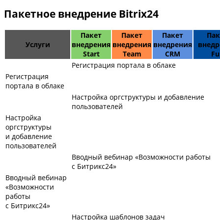
Пакетное внедрение Bitrix24
Пакет
Пакет
Пакет
Пак
Услуги
внедрения
внедрения
внедрения
внедр
Start
Team
CRM
Fu
Регистрация портала в облаке
Регистрация
портала в облаке
Настройка оргструктуры и добавление
пользователей
Настройка
оргструктуры
и добавление
пользователей
Вводный вебинар «Возможности работы
с Битрикс24»
Вводный вебинар
«Возможности
работы
с Битрикс24»
Настройка шаблонов задач