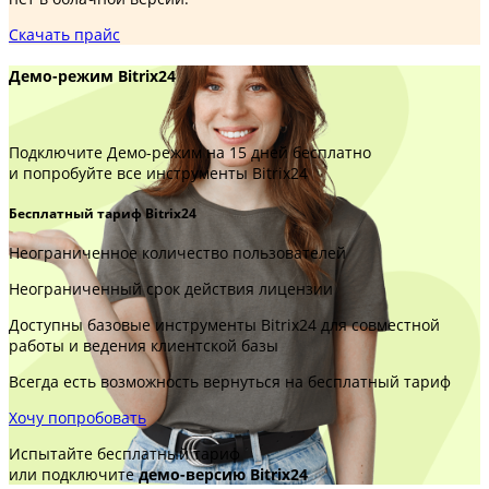
Скачать прайс
Демо-режим Bitrix24
Подключите Демо-режим на 15 дней бесплатно
и попробуйте все инструменты Bitrix24
Бесплатный тариф Bitrix24
Неограниченное количество пользователей
Неограниченный срок действия лицензии
Доступны базовые инструменты Bitrix24 для совместной
работы и ведения клиентской базы
Всегда есть возможность вернуться на бесплатный тариф
Хочу попробовать
Испытайте бесплатный тариф
или подключите
демо-версию Bitrix24