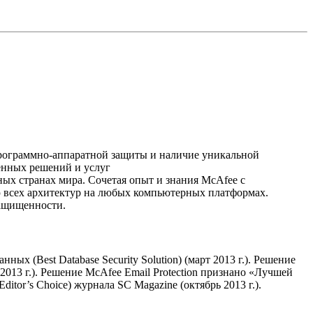
ю программно-аппаратной защиты и наличие уникальной
еренных решений и услуг
ых странах мира. Сочетая опыт и знания McAfee с
ью всех архитектур на любых компьютерных платформах.
 защищенности.
ных (Best Database Security Solution) (март 2013 г.). Решение
 2013 г.). Решение McAfee Email Protection признано «Лучшей
itor’s Choice) журнала SC Magazine (октябрь 2013 г.).