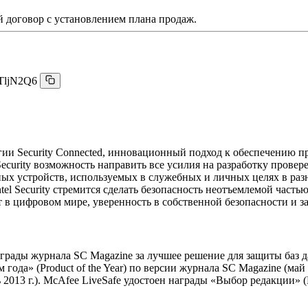
 договор с установлением плана продаж.
TljN2Q6
ратегии Security Connected, инновационный подход к обеспечени
l Security возможность направить все усилия на разработку пров
х устройств, используемых в служебных и личных целях в разн
el Security стремится сделать безопасность неотъемлемой част
тает в цифровом мире, уверенность в собственной безопасности и
аграды журнала SC Magazine за лучшее решение для защиты баз дан
 года» (Product of the Year) по версии журнала SC Magazine (май
2013 г.). McAfee LiveSafe удостоен награды «Выбор редакции» (Ed