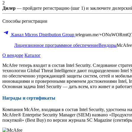
2
Дилер
— пройдите регистрацию (шаг 1) и заключите дилерский
Способы регистрации
Канал Micros Distribution Group
telegram.me/+ONuWORmtQ
Лицензионное программное обеспечение
Вендоры
McAfee
О вендоре
Каталог
McAfee теперь входит в состав Intel Security. Следование ст
технологии Global Threat Intelligence дают подразделению Inte
по обеспечению упреждающей защиты систем, сетей и мобильны
инновациями и проверенными временем достижениями Intel, Int
Основная задача Intel Security — дать всем, кто живет и рабо
Награды и сертификаты
Компания McAfee, входящая в состав Intel Security, удостоена н
McAfee® Enterprise Security Manager (SIEM) названо «Продуктом
покупкой» (Best Buy) по версии журнала SC Magazine (сентябрь 