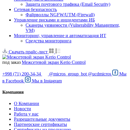
Защита почтового трафика (Email Security)
Сетевая безопасность
Файрволлы NGFW/UTM (Firewall)
Управление рисками и инцидентами ИБ
Сканеры уязвимости (Vulnerability Management,
VM)
Мониторинг, управление и автоматизация ИТ
Средства мониторинга
Скачать прайс-лист
под заказ
Межсетевой экран Kerio Control
+998 (71) 200-34-34
@micros_group_bot
@ucdmicros
Мы
в
Facebook
Мы в
Instagram
Компания
О Компании
Новости
Работа у нас
Разрешительные документы
Партнерские сертификаты
Сертификаты на продукцию