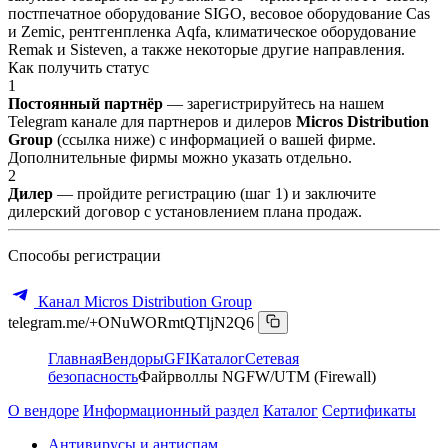
постпечатное оборудование SIGO, весовое оборудование Cas
и Zemic, рентгенпленка Aqfa, климатическое оборудование
Remak и Sisteven, а также некоторые другие направления.
Как получить статус
1
Постоянный партнёр
— зарегистрируйтесь на нашем
Telegram канале для партнеров и дилеров
Micros Distribution
Group
(ссылка ниже) с информацией о вашей фирме.
Дополнительные фирмы можно указать отдельно.
2
Дилер
— пройдите регистрацию (шаг 1) и заключите
дилерский договор с установлением плана продаж.
Способы регистрации
Канал Micros Distribution Group
telegram.me/+ONuWORmtQTljN2Q6
Главная
Вендоры
GFI
Каталог
Сетевая
безопасность
Файрволлы NGFW/UTM (Firewall)
О вендоре
Информационный раздел
Каталог
Сертификаты
Антивирусы и антиспам