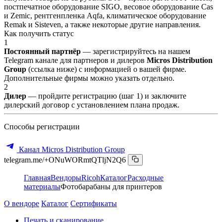
постпечатное оборудование SIGO, весовое оборудование Cas
и Zemic, рентгенпленка Aqfa, климатическое оборудование
Remak и Sisteven, а также некоторые другие направления.
Как получить статус
1
Постоянный партнёр
— зарегистрируйтесь на нашем
Telegram канале для партнеров и дилеров
Micros Distribution
Group
(ссылка ниже) с информацией о вашей фирме.
Дополнительные фирмы можно указать отдельно.
2
Дилер
— пройдите регистрацию (шаг 1) и заключите
дилерский договор с установлением плана продаж.
Способы регистрации
Канал Micros Distribution Group
telegram.me/+ONuWORmtQTljN2Q6
Главная
Вендоры
Ricoh
Каталог
Расходные
материалы
Фотобарабаны для принтеров
О вендоре
Каталог
Сертификаты
Печать и сканирование