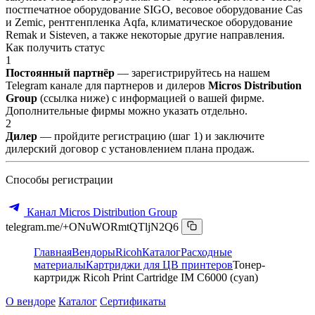
постпечатное оборудование SIGO, весовое оборудование Cas
и Zemic, рентгенпленка Aqfa, климатическое оборудование
Remak и Sisteven, а также некоторые другие направления.
Как получить статус
1
Постоянный партнёр
— зарегистрируйтесь на нашем
Telegram канале для партнеров и дилеров
Micros Distribution
Group
(ссылка ниже) с информацией о вашей фирме.
Дополнительные фирмы можно указать отдельно.
2
Дилер
— пройдите регистрацию (шаг 1) и заключите
дилерский договор с установлением плана продаж.
Способы регистрации
Канал Micros Distribution Group
telegram.me/+ONuWORmtQTljN2Q6
Главная
Вендоры
Ricoh
Каталог
Расходные
материалы
Картриджи для ЦВ принтеров
Тонер-
картридж Ricoh Print Cartridge IM C6000 (cyan)
О вендоре
Каталог
Сертификаты