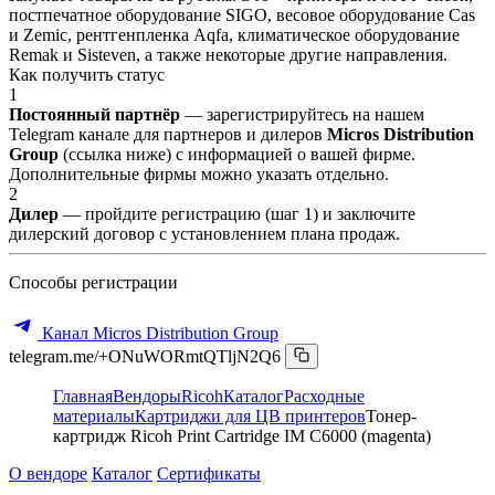
постпечатное оборудование SIGO, весовое оборудование Cas
и Zemic, рентгенпленка Aqfa, климатическое оборудование
Remak и Sisteven, а также некоторые другие направления.
Как получить статус
1
Постоянный партнёр
— зарегистрируйтесь на нашем
Telegram канале для партнеров и дилеров
Micros Distribution
Group
(ссылка ниже) с информацией о вашей фирме.
Дополнительные фирмы можно указать отдельно.
2
Дилер
— пройдите регистрацию (шаг 1) и заключите
дилерский договор с установлением плана продаж.
Способы регистрации
Канал Micros Distribution Group
telegram.me/+ONuWORmtQTljN2Q6
Главная
Вендоры
Ricoh
Каталог
Расходные
материалы
Картриджи для ЦВ принтеров
Тонер-
картридж Ricoh Print Cartridge IM C6000 (magenta)
О вендоре
Каталог
Сертификаты