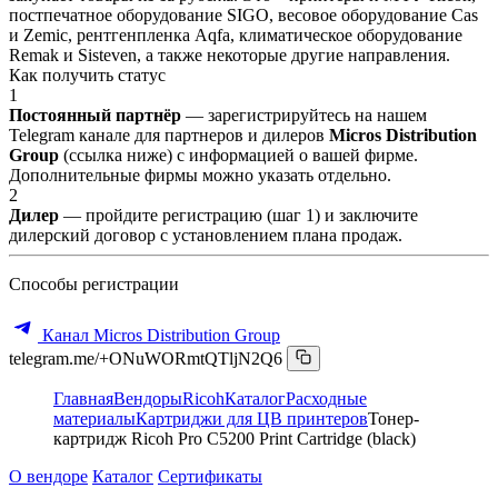
постпечатное оборудование SIGO, весовое оборудование Cas
и Zemic, рентгенпленка Aqfa, климатическое оборудование
Remak и Sisteven, а также некоторые другие направления.
Как получить статус
1
Постоянный партнёр
— зарегистрируйтесь на нашем
Telegram канале для партнеров и дилеров
Micros Distribution
Group
(ссылка ниже) с информацией о вашей фирме.
Дополнительные фирмы можно указать отдельно.
2
Дилер
— пройдите регистрацию (шаг 1) и заключите
дилерский договор с установлением плана продаж.
Способы регистрации
Канал Micros Distribution Group
telegram.me/+ONuWORmtQTljN2Q6
Главная
Вендоры
Ricoh
Каталог
Расходные
материалы
Картриджи для ЦВ принтеров
Тонер-
картридж Ricoh Pro C5200 Print Cartridge (black)
О вендоре
Каталог
Сертификаты