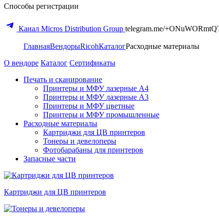
Способы регистрации
Канал Micros Distribution Group
telegram.me/+ONuWORmtQ
Главная
Вендоры
Ricoh
Каталог
Расходные материалы
О вендоре
Каталог
Сертификаты
Печать и сканирование
Принтеры и МФУ лазерные А4
Принтеры и МФУ лазерные А3
Принтеры и МФУ цветные
Принтеры и МФУ промышленные
Расходные материалы
Картриджи для ЦВ принтеров
Тонеры и девелоперы
Фотобарабаны для принтеров
Запасные части
Картриджи для ЦВ принтеров