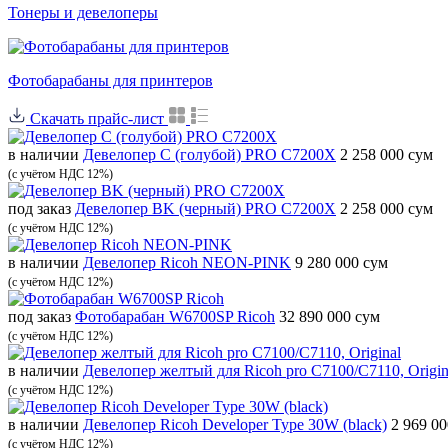
Тонеры и девелоперы
Фотобарабаны для принтеров
Скачать прайс-лист
в наличии
Девелопер C (голубой) PRO C7200X
2 258 000 сум
(с учётом НДС 12%)
под заказ
Девелопер BK (черный) PRO C7200X
2 258 000 сум
(с учётом НДС 12%)
в наличии
Девелопер Ricoh NEON-PINK
9 280 000 сум
(с учётом НДС 12%)
под заказ
Фотобарабан W6700SP Ricoh
32 890 000 сум
(с учётом НДС 12%)
в наличии
Девелопер желтый для Ricoh pro C7100/C7110, Origin
(с учётом НДС 12%)
в наличии
Девелопер Ricoh Developer Type 30W (black)
2 969 0
(с учётом НДС 12%)