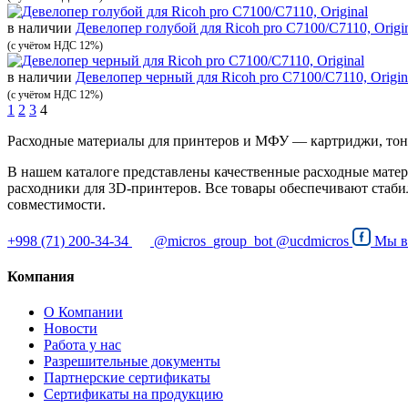
в наличии
Девелопер голубой для Ricoh pro C7100/C7110, Origi
(с учётом НДС 12%)
в наличии
Девелопер черный для Ricoh pro C7100/C7110, Origin
(с учётом НДС 12%)
1
2
3
4
Расходные материалы для принтеров и МФУ — картриджи, тон
В нашем каталоге представлены качественные расходные матер
расходники для 3D-принтеров. Все товары обеспечивают стаби
совместимости.
+998 (71) 200-34-34
@micros_group_bot
@ucdmicros
Мы 
Компания
О Компании
Новости
Работа у нас
Разрешительные документы
Партнерские сертификаты
Сертификаты на продукцию