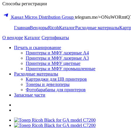
Способы регистрации
Канал Micros Distribution Group
telegram.me/+ONuWORmtQ
Главная
Вендоры
Ricoh
Каталог
Расходные материалы
Карт
О вендоре
Каталог
Сертификаты
Печать и сканирование
Принтеры и МФУ лазерные А4
Принтеры и МФУ лазерные А3
Принтеры и МФУ цветные
Принтеры и МФУ промышленные
Расходные материалы
Картриджи для ЦВ принтеров
Тонеры и девелоперы
Фотобарабаны для принтеров
Запасные части