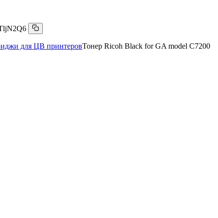
TljN2Q6
риджи для ЦВ принтеров
Тонер Ricoh Black for GA model C7200