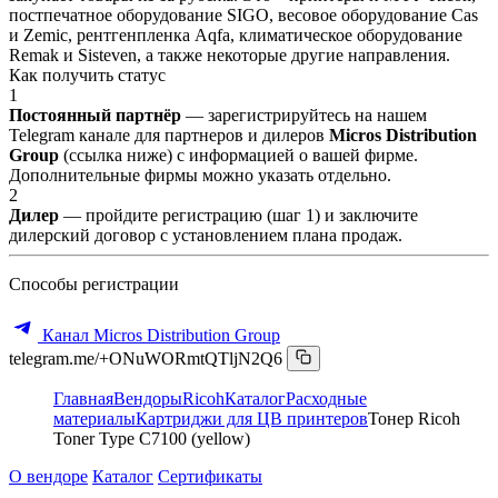
постпечатное оборудование SIGO, весовое оборудование Cas
и Zemic, рентгенпленка Aqfa, климатическое оборудование
Remak и Sisteven, а также некоторые другие направления.
Как получить статус
1
Постоянный партнёр
— зарегистрируйтесь на нашем
Telegram канале для партнеров и дилеров
Micros Distribution
Group
(ссылка ниже) с информацией о вашей фирме.
Дополнительные фирмы можно указать отдельно.
2
Дилер
— пройдите регистрацию (шаг 1) и заключите
дилерский договор с установлением плана продаж.
Способы регистрации
Канал Micros Distribution Group
telegram.me/+ONuWORmtQTljN2Q6
Главная
Вендоры
Ricoh
Каталог
Расходные
материалы
Картриджи для ЦВ принтеров
Тонер Ricoh
Toner Type C7100 (yellow)
О вендоре
Каталог
Сертификаты