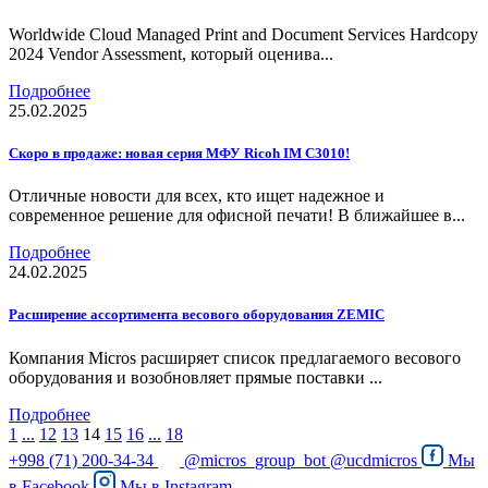
Worldwide Cloud Managed Print and Document Services Hardcopy
2024 Vendor Assessment, который оценива...
Подробнее
25.02.2025
Скоро в продаже: новая серия МФУ Ricoh IM C3010!
Отличные новости для всех, кто ищет надежное и
современное решение для офисной печати! В ближайшее в...
Подробнее
24.02.2025
Расширение ассортимента весового оборудования ZEMIC
Компания Micros расширяет список предлагаемого весового
оборудования и возобновляет прямые поставки ...
Подробнее
1
...
12
13
14
15
16
...
18
+998 (71) 200-34-34
@micros_group_bot
@ucdmicros
Мы
в
Facebook
Мы в
Instagram